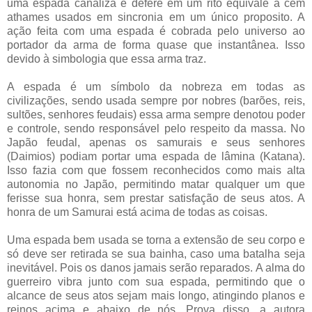
uma espada canaliza e defere em um rito equivale a cem
athames usados em sincronia em um único proposito. A
ação feita com uma espada é cobrada pelo universo ao
portador da arma de forma quase que instantânea. Isso
devido à simbologia que essa arma traz.
A espada é um símbolo da nobreza em todas as
civilizações, sendo usada sempre por nobres (barões, reis,
sultões, senhores feudais) essa arma sempre denotou poder
e controle, sendo responsável pelo respeito da massa. No
Japão feudal, apenas os samurais e seus senhores
(Daimios) podiam portar uma espada de lâmina (Katana).
Isso fazia com que fossem reconhecidos como mais alta
autonomia no Japão, permitindo matar qualquer um que
ferisse sua honra, sem prestar satisfação de seus atos. A
honra de um Samurai está acima de todas as coisas.
Uma espada bem usada se torna a extensão de seu corpo e
só deve ser retirada se sua bainha, caso uma batalha seja
inevitável. Pois os danos jamais serão reparados. A alma do
guerreiro vibra junto com sua espada, permitindo que o
alcance de seus atos sejam mais longo, atingindo planos e
reinos acima e abaixo de nós. Prova disso, a autora