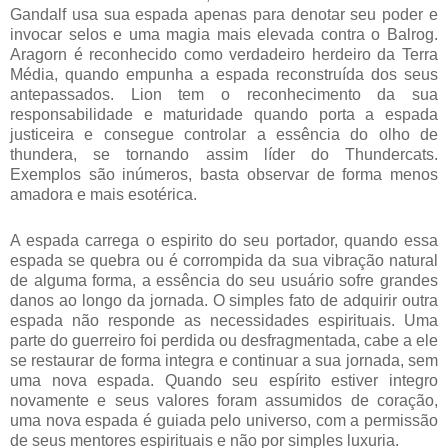
Gandalf usa sua espada apenas para denotar seu poder e
invocar selos e uma magia mais elevada contra o Balrog.
Aragorn é reconhecido como verdadeiro herdeiro da Terra
Média, quando empunha a espada reconstruída dos seus
antepassados. Lion tem o reconhecimento da sua
responsabilidade e maturidade quando porta a espada
justiceira e consegue controlar a essência do olho de
thundera, se tornando assim líder do Thundercats.
Exemplos são inúmeros, basta observar de forma menos
amadora e mais esotérica.
A espada carrega o espirito do seu portador, quando essa
espada se quebra ou é corrompida da sua vibração natural
de alguma forma, a essência do seu usuário sofre grandes
danos ao longo da jornada. O simples fato de adquirir outra
espada não responde as necessidades espirituais. Uma
parte do guerreiro foi perdida ou desfragmentada, cabe a ele
se restaurar de forma integra e continuar a sua jornada, sem
uma nova espada. Quando seu espírito estiver integro
novamente e seus valores foram assumidos de coração,
uma nova espada é guiada pelo universo, com a permissão
de seus mentores espirituais e não por simples luxuria.